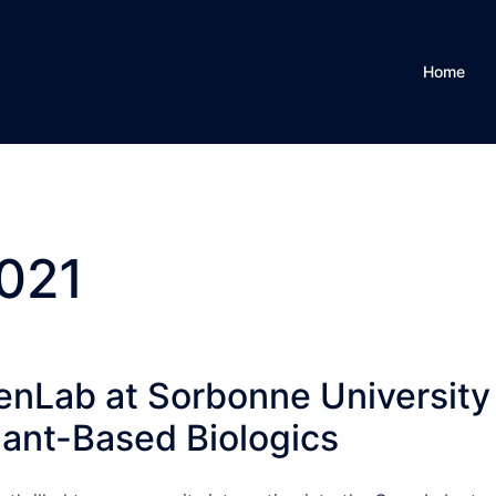
Home
2021
eenLab at Sorbonne University
lant-Based Biologics