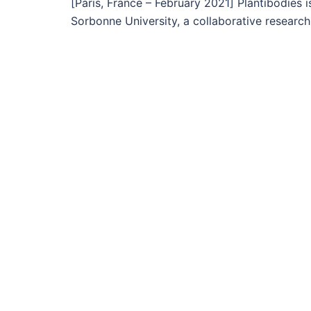
[Paris, France – February 2021] Plantibodies i
Sorbonne University, a collaborative researc